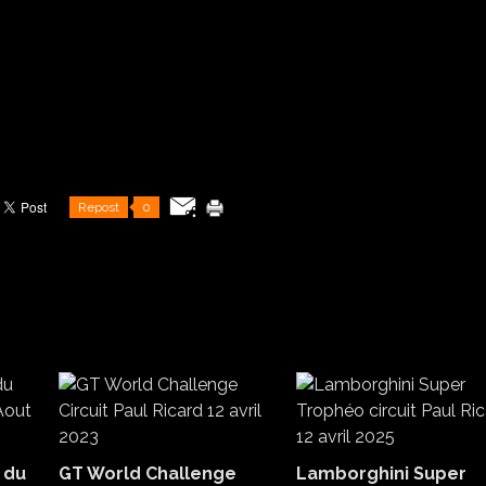
Repost
0
 du
GT World Challenge
Lamborghini Super