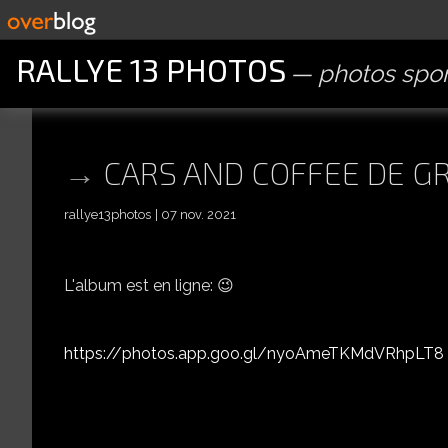
RALLYE 13 PHOTOS
photos spor
CARS AND COFFEE DE G
rallye13photos
07 nov. 2021
L'album est en ligne: 😉
https://photos.app.goo.gl/nyoAmeTKMdVRhpLT8