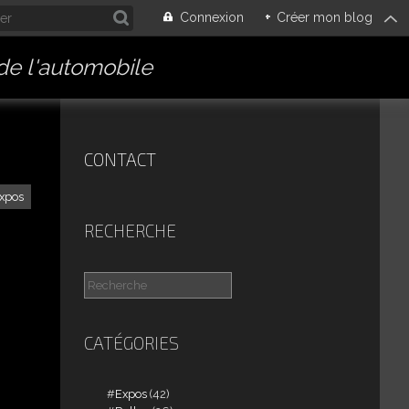
Connexion
+
Créer mon blog
 de l'automobile
CONTACT
xpos
RECHERCHE
CATÉGORIES
Expos
(42)