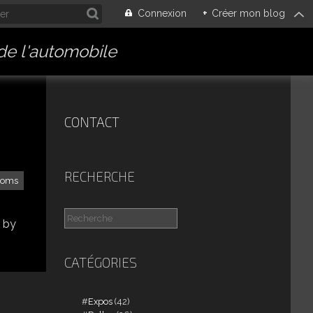
Connexion
+
Créer mon blog
 de l'automobile
CONTACT
RECHERCHE
loms
 by
CATÉGORIES
Expos
(42)