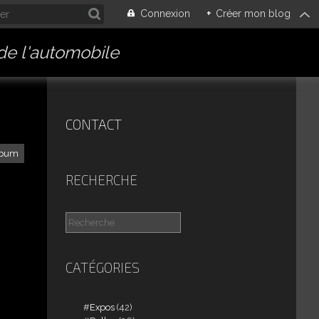
Connexion
+
Créer mon blog
 de l'automobile
CONTACT
lbum
RECHERCHE
CATÉGORIES
Expos
(42)