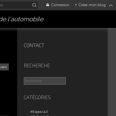
Connexion
+
Créer mon blog
 de l'automobile
CONTACT
RECHERCHE
ivers
CATÉGORIES
Expos
(42)