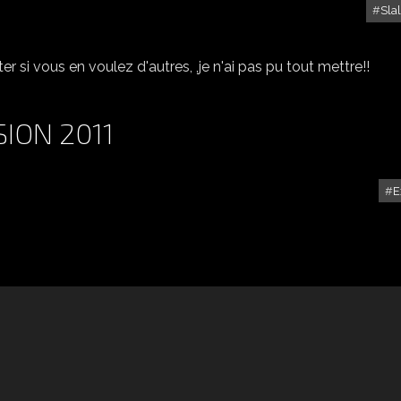
Sla
SLALOM DE BRIGNOLES 2011
r si vous en voulez d'autres, ,je n'ai pas pu tout mettre!!
ION 2011
E
VENTABREN RETRO PASSION 2011