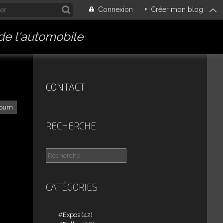
Connexion
+
Créer mon blog
 de l'automobile
CONTACT
lbum
RECHERCHE
CATÉGORIES
Expos
(42)