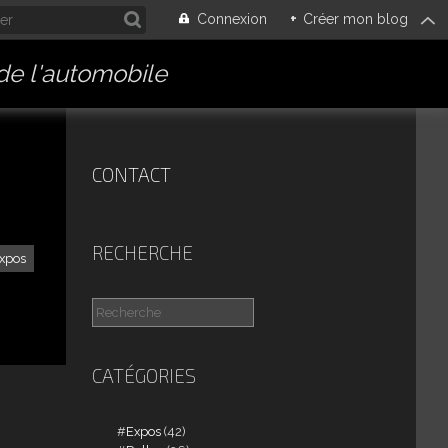
Connexion
+
Créer mon blog
 de l'automobile
CONTACT
RECHERCHE
xpos
CATÉGORIES
Expos
(42)