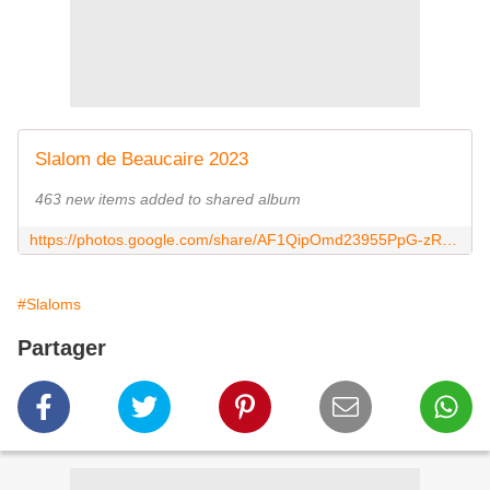
Slalom de Beaucaire 2023
463 new items added to shared album
https://photos.google.com/share/AF1QipOmd23955PpG-zRXQ3KTAc9Npx9VX0KsIoCL3wxTo4JN9_6R0RlGQwJ8RQI3TOxWw?key=aUR1MG8wM05CdzhneFhBelc5anN3NXZCbFV2RGxn
#Slaloms
Partager