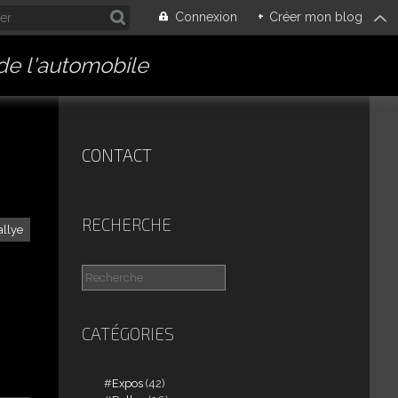
Connexion
+
Créer mon blog
 de l'automobile
CONTACT
RECHERCHE
allye
CATÉGORIES
Expos
(42)