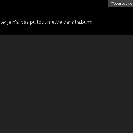
Courses de
CC DE GÉMENOS 2011
r, je n'ai pas pu tout mettre dans l'album!