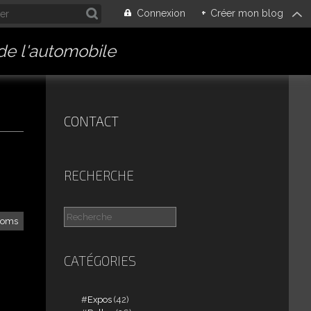
Connexion
+
Créer mon blog
 de l'automobile
CONTACT
RECHERCHE
loms
CATÉGORIES
Expos
(42)