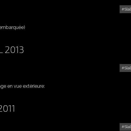
Sla
1ER SLALOM GMS SALON-EYGUIÈRES 18 MAI 2014
 embarquée)
L 2013
Sla
SLALOM DU LUC 28 AVRIL 2013
e en vue extérieure:
2011
Sla
SLALOM DE BRIGNOLES 2011