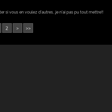
r si vous en voulez d'autres, ,je n'ai pas pu tout mettre!!
2
>
>>