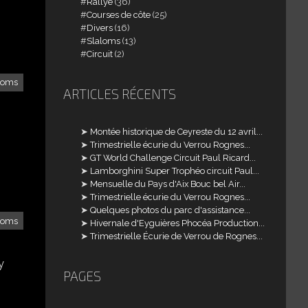
Rallye
(36)
Courses de côte
(25)
Divers
(16)
Slaloms
(13)
Circuit
(2)
loms
ARTICLES RÉCENTS
Montée historique de Ceyreste du 12 avril...
Trimestrielle écurie du Verrou Rognes...
GT World Challenge Circuit Paul Ricard...
Lamborghini Super Trophéo circuit Paul...
Mensuelle du Pays d'Aix Bouc bel Air...
Trimestrielle écurie du Verrou Rognes...
Quelques photos du parc d'assistance...
loms
Hivernale d'Eyguières Phocéa Production...
Trimestrielle Écurie de Verrou de Rognes...
y
PAGES