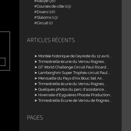
Rallye
(36)
Courses de côte
(25)
Divers
(16)
Slaloms
(13)
Circuit
(2)
ARTICLES RÉCENTS
Montée historique de Ceyreste du 12 avril...
aN3VnREg3WVpyRVpIeXl3
Trimestrielle écurie du Verrou Rognes...
GT World Challenge Circuit Paul Ricard...
Lamborghini Super Trophéo circuit Paul...
Mensuelle du Pays d'Aix Bouc bel Air...
Trimestrielle écurie du Verrou Rognes...
Quelques photos du parc d'assistance...
Hivernale d'Eyguières Phocéa Production...
Trimestrielle Écurie de Verrou de Rognes...
PAGES