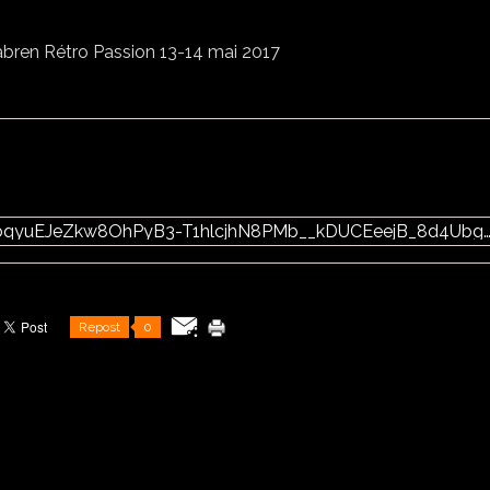
https://photos.google.com/share/AF1QipN6NbqyuEJeZkw8OhPyB3-T1hlcjhN8PMb__kDUCEeejB_8d4Ubg9btA9X43O1eeg?key=WlVJSXdaNGlLTWdJU3N
Repost
0