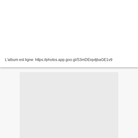
L'album est ligne: https://photos.app.goo.gl/S3mDEiqvtjbaGE1v9