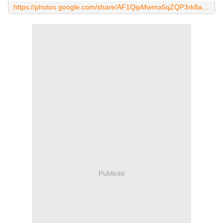
https://photos.google.com/share/AF1QipMwma5qZQP3rk8auvqTAkdn1Bwu07Et1qiiLem-FQC_TGtao4QxEbswKOqS6F_GxQ?key=bjFoY0xkNHZMOXBTTkJZTEprRHpPZDhQMVpHN1Fn
Publicité