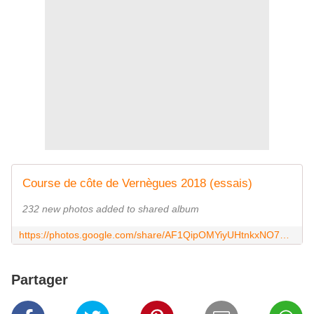
Course de côte de Vernègues 2018 (essais)
232 new photos added to shared album
https://photos.google.com/share/AF1QipOMYiyUHtnkxNO7RIifft9L3n2r8vRAdsPGGksn7-8EMbB9HdmSlp-_sVD2qmFRZw?key=TGxyM1drbGlmNEZRRUs5eGlqOUduWDVBZkJlaXBn
Partager