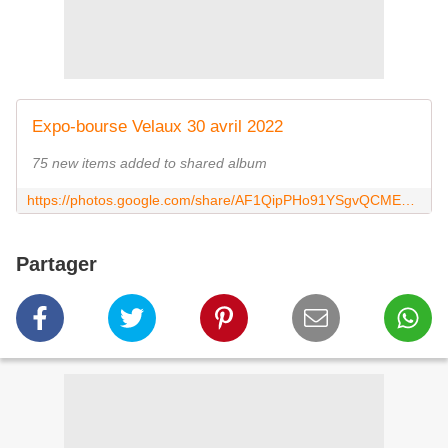
Expo-bourse Velaux 30 avril 2022
75 new items added to shared album
https://photos.google.com/share/AF1QipPHo91YSgvQCMEa5DYKj_yWA7SYc6JiT8YBjmtaFOiby8ocFLJvMfV6DcqON1YwYA?key=X2ttTFhfdWNwWW5KQWlVNFBKa0d4bHpUaTJDd1B3
Partager