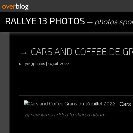
RALLYE 13 PHOTOS
photos spor
CARS AND COFFEE DE GR
rallye13photos
14 juil. 2022
Cars 
39 new items added to shared album