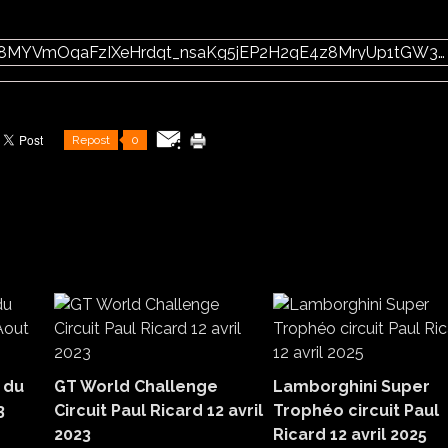
https://photos.google.com/share/AF1QipNfFS8MYVmOqaFzIXeHrdqt_nsaKg5jEP2H2qE4z8MryUp1tGW3HQsJ1Ocn0_Z2ug?key=My1SZE9ReVd2dU9fa3RFUHlnTmJyS0JRc0RmUnRB
Repost
0
 du
GT World Challenge
Lamborghini Super
3
Circuit Paul Ricard 12 avril
Trophéo circuit Paul
2023
Ricard 12 avril 2025