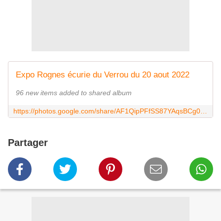
Expo Rognes écurie du Verrou du 20 aout 2022
96 new items added to shared album
https://photos.google.com/share/AF1QipPFfSS87YAqsBCg05d2ZJJArij8j9ahuVD97Gn0guZy4PaMi8LkVSrDnDqybpNnNQ?key=bXp2NF9NeklYb0V1UnQ2QkZ5TXA2YlF1czZwQkZn
Partager