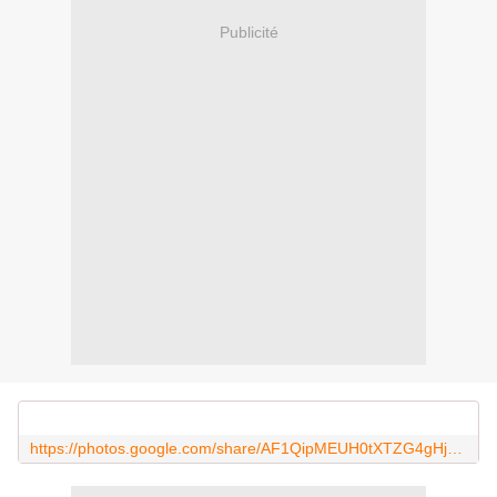
Publicité
https://photos.google.com/share/AF1QipMEUH0tXTZG4gHjyi_ESa_kg46BNwiP-aZ-rDXX3SUFsAx5h6rs9NMFjMpTPQiKIQ?key=aEdoN2tqRDlQeVhnX0g1cHdKbUlaSk9WUklkQ0ZR