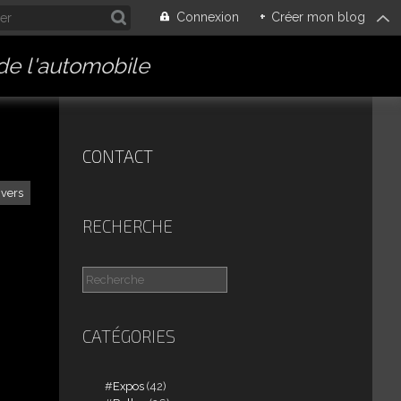
Connexion
+
Créer mon blog
 de l'automobile
CONTACT
ivers
RECHERCHE
CATÉGORIES
Expos
(42)