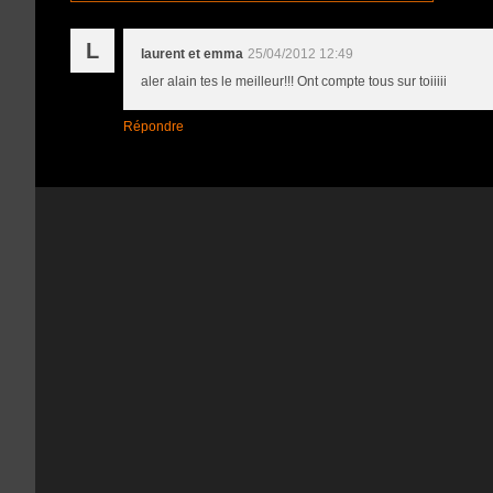
L
laurent et emma
25/04/2012 12:49
aler alain tes le meilleur!!! Ont compte tous sur toiiiii
Répondre