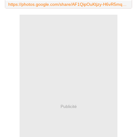
https://photos.google.com/share/AF1QipOuKtjzy-H6vR5mqopKxpSmwg6BhiFBDHdK_f5RAl3XSIeLzND5dXw6qP7JOn30gg?key=aHA0RjBTT1BBLWItOF9pM0pOQTVyU21PbktjWWZ3
Publicité