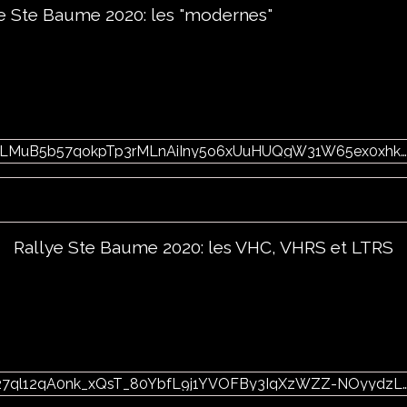
e Ste Baume 2020: les "modernes"
https://photos.google.com/share/AF1QipPcvGLMuB5b57qokpTp3rMLnAiIny5o6xUuHUQgW31W65ex0xhk_9HbT407EYzFHA?key=emJoZGhveXpUVFNXandfZHE5a1lwZkZIR1VOalhB
Rallye Ste Baume 2020: les VHC, VHRS et LTRS
https://photos.google.com/share/AF1QipMZ327ql12qA0nk_xQsT_80YbfL9j1YVOFBy3IqXzWZZ-NOyydzLUBJrMWMsZOo9w?ke