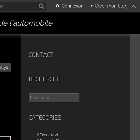
Connexion
+
Créer mon blog
 de l'automobile
CONTACT
allye
RECHERCHE
CATÉGORIES
Expos
(42)