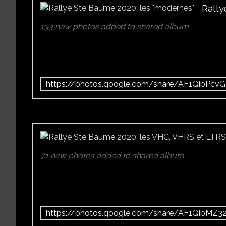
Rally
133 new photos added to shared album
71 new photos added to shared album