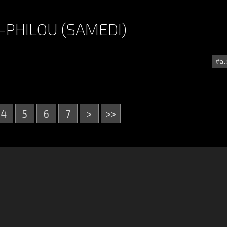
-PHILOU (SAMEDI)
a
ALBUM - PICODON-2013-PHILOU (SAMEDI)
4
5
6
7
>
>>