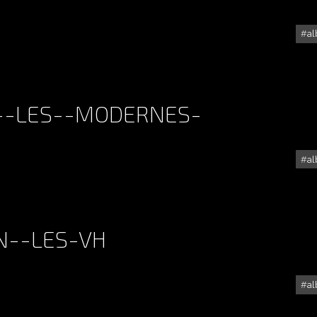
a
ALBUM - CC-ST-SAVOURNIN-2014
---LES--MODERNES-
a
ALBUM - VAISON-2014---LES--MODERNES-
N--LES-VH
a
ALBUM - VAISON-2014-N--LES-VH