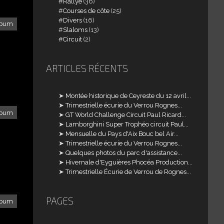
Rallye
(36)
Courses de côte
(25)
Divers
(16)
lbum
Slaloms
(13)
Circuit
(2)
ARTICLES RÉCENTS
Montée historique de Ceyreste du 12 avril...
Trimestrielle écurie du Verrou Rognes...
lbum
GT World Challenge Circuit Paul Ricard...
Lamborghini Super Trophéo circuit Paul...
Mensuelle du Pays d'Aix Bouc bel Air...
Trimestrielle écurie du Verrou Rognes...
Quelques photos du parc d'assistance...
Hivernale d'Eyguières Phocéa Production...
Trimestrielle Écurie de Verrou de Rognes...
PAGES
lbum