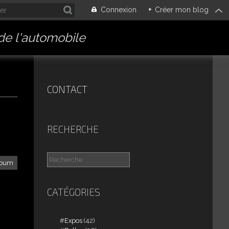
Connexion
+
Créer mon blog
 de l'automobile
CONTACT
RECHERCHE
lbum
CATÉGORIES
Expos
(42)