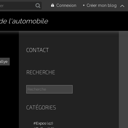
Connexion
+
Créer mon blog
 de l'automobile
CONTACT
allye
RECHERCHE
CATÉGORIES
Expos
(42)