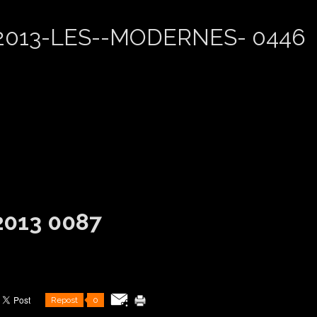
Repost
0