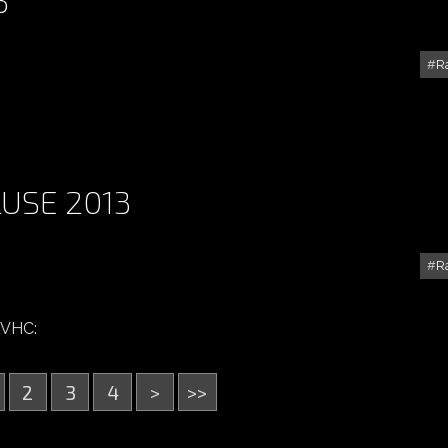
R
RALLYE DU MISTRAL 2013
LUSE 2013
R
RALLYE TERRE DU VAUCLUSE 2013
 VHC:
2
3
4
>
>>