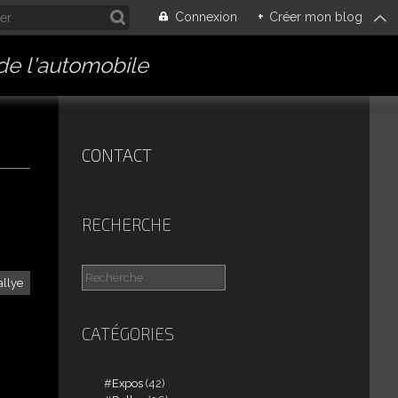
Connexion
+
Créer mon blog
 de l'automobile
CONTACT
RECHERCHE
allye
CATÉGORIES
Expos
(42)