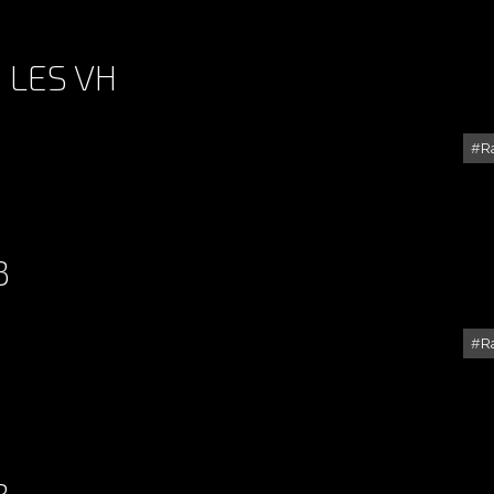
: LES VH
R
RALLYE DE VAISON 2014 : LES VH
3
R
RALLYE DU MISTRAL 2013
3